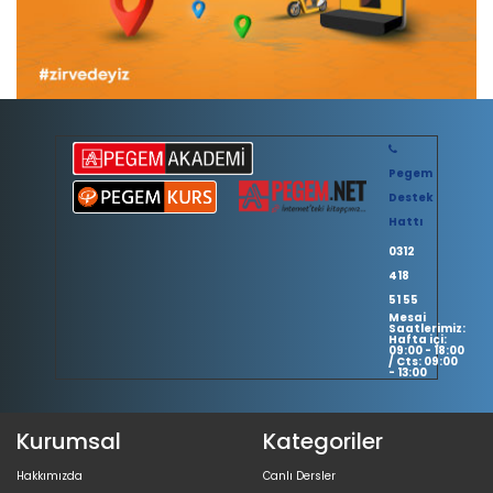
Pegem
Destek
Hattı
0312
418
51 55
Mesai
Saatlerimiz:
Hafta içi:
09:00 - 18:00
/ Cts: 09:00
- 13:00
Kurumsal
Kategoriler
Hakkımızda
Canlı Dersler