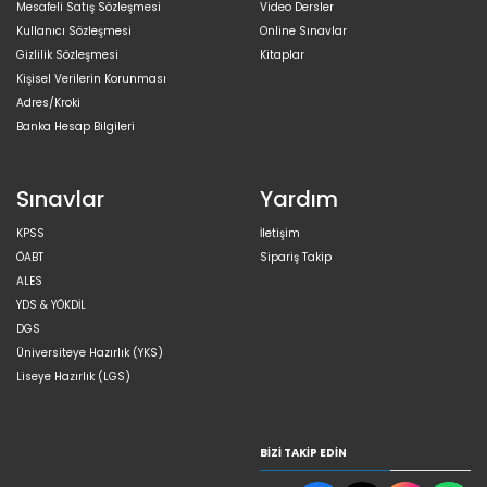
Mesafeli Satış Sözleşmesi
Video Dersler
Kullanıcı Sözleşmesi
Online Sınavlar
Gizlilik Sözleşmesi
Kitaplar
Kişisel Verilerin Korunması
Adres/Kroki
Banka Hesap Bilgileri
Sınavlar
Yardım
KPSS
İletişim
ÖABT
Sipariş Takip
ALES
YDS & YÖKDİL
DGS
Üniversiteye Hazırlık (YKS)
Liseye Hazırlık (LGS)
BIZI TAKIP EDIN