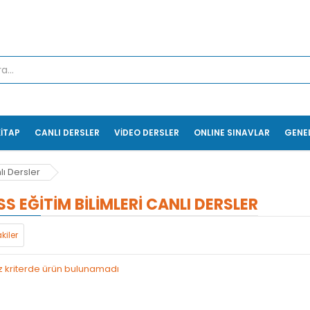
KİTAP
CANLI DERSLER
VİDEO DERSLER
ONLINE SINAVLAR
GENE
lı Dersler
S EĞITIM BILIMLERI CANLI DERSLER
kiler
z kriterde ürün bulunamadı