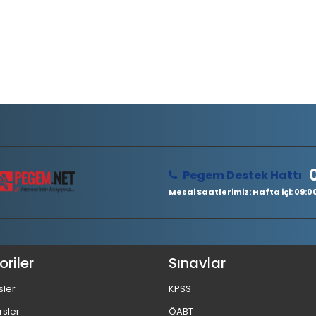
Pegem Destek Hattı
Mesai Saatlerimiz: Hafta içi: 09:00 
riler
Sınavlar
sler
KPSS
rsler
ÖABT