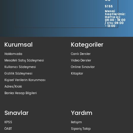
51 55
Mesai
Saatlerimiz:
Hafta içi:
09:00 - 18:00
/ Cts: 09:00
- 13:00
Kurumsal
Kategoriler
Hakkımızda
Canlı Dersler
Mesafeli Satış Sözleşmesi
Video Dersler
Kullanıcı Sözleşmesi
Online Sınavlar
Gizlilik Sözleşmesi
Kitaplar
Kişisel Verilerin Korunması
Adres/Kroki
Banka Hesap Bilgileri
Sınavlar
Yardım
KPSS
İletişim
ÖABT
Sipariş Takip