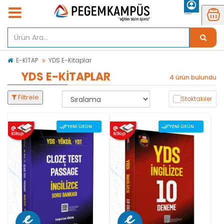
E-KİTAP
YDS E-Kitaplar
YDS E-KITAPLAR
4 ürün bulundu
Filtrele
Stoktakiler
YENI ÜRÜN
YENI ÜRÜN