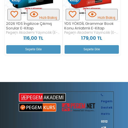
Hızlı Bakış
Hızlı Bakış
2026 YDS İngilizce Çıkmış
YDS YÖKDİL Grammar Book
Sorular E-Kitap
Konu Anlatımlı E-Kitap
Pegem Akademi Yayıncılık (E-
Pegem Akademi Yayıncılık (E-
Kitap)
Kitap)
116,00 TL
179,00 TL
Sepete Ekle
Sepete Ekle
Pegem
Destek
Hattı
0312
418