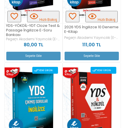
Hızlı Bakış
Hızlı Bakış
YDS-YÖKDİL-YDT Cloze Test &
2026 YDS İngilizce 10 Deneme
Passage İngilizce E-Soru
E-Kitap
Bankası
Pegem Akademi Yayıncılık (E-
Pegem Akademi Yayıncılık (E-
Kitap)
Kitap)
111,00 TL
80,00 TL
Sepete Ekle
Sepete Ekle
YENI ÜRÜN
YENI ÜRÜN