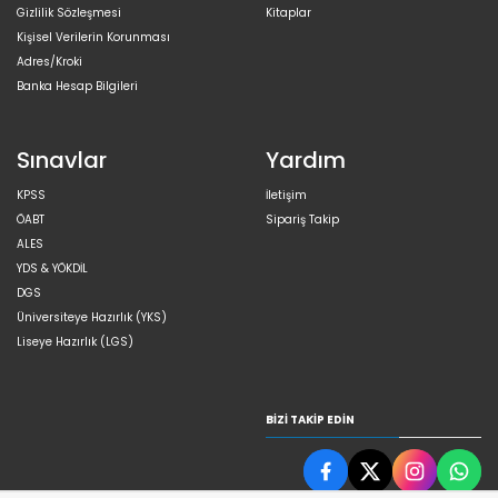
Gizlilik Sözleşmesi
Kitaplar
Kişisel Verilerin Korunması
Adres/Kroki
Banka Hesap Bilgileri
Sınavlar
Yardım
KPSS
İletişim
ÖABT
Sipariş Takip
ALES
YDS & YÖKDİL
DGS
Üniversiteye Hazırlık (YKS)
Liseye Hazırlık (LGS)
BIZI TAKIP EDIN