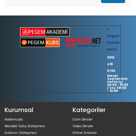
Pegem
Destek
Hattı
0312
418
51 55
Mesai
Saatlerimiz:
Hafta içi:
09:00 - 18:00
/ Cts: 09:00
- 13:00
Kurumsal
Kategoriler
Hakkımızda
Canlı Dersler
Mesafeli Satış Sözleşmesi
Video Dersler
Kullanıcı Sözleşmesi
Online Sınavlar