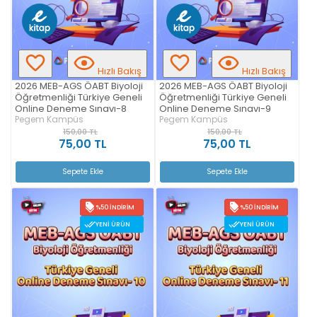
Hızlı Bakış
Hızlı Bakış
2026 MEB-AGS ÖABT Biyoloji
2026 MEB-AGS ÖABT Biyoloji
Öğretmenliği Türkiye Geneli
Öğretmenliği Türkiye Geneli
Online Deneme Sınavı-8
Online Deneme Sınavı-9
Pegem Kampüs
Pegem Kampüs
150,00 TL
150,00 TL
75,00 TL
75,00 TL
Sepete Ekle
Sepete Ekle
%50 İNDIRIM
%50 İNDIRIM
YENI ÜRÜN
YENI ÜRÜN