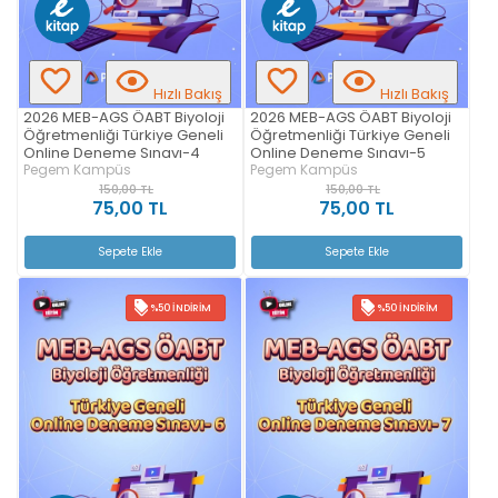
Hızlı Bakış
Hızlı Bakış
2026 MEB-AGS ÖABT Biyoloji
2026 MEB-AGS ÖABT Biyoloji
Öğretmenliği Türkiye Geneli
Öğretmenliği Türkiye Geneli
Online Deneme Sınavı-4
Online Deneme Sınavı-5
Pegem Kampüs
Pegem Kampüs
150,00 TL
150,00 TL
75,00 TL
75,00 TL
Sepete Ekle
Sepete Ekle
%50 İNDIRIM
%50 İNDIRIM