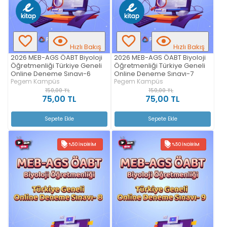
Hızlı Bakış
Hızlı Bakış
2026 MEB-AGS ÖABT Biyoloji
2026 MEB-AGS ÖABT Biyoloji
Öğretmenliği Türkiye Geneli
Öğretmenliği Türkiye Geneli
Online Deneme Sınavı-6
Online Deneme Sınavı-7
Pegem Kampüs
Pegem Kampüs
150,00 TL
150,00 TL
75,00 TL
75,00 TL
Sepete Ekle
Sepete Ekle
%50 İNDIRIM
%50 İNDIRIM