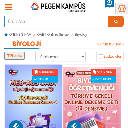
ONLINE SINAV
ÖABT Onlıne Sınav
Biyoloji
BIYOLOJI
13 ürün bulundu
Filtrele
Stoktakiler
%50 İNDIRIM
%50 İNDIRIM
YENI ÜRÜN
YENI ÜRÜN