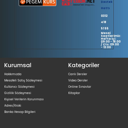
Destek
Hattı
0312
418
51 55
Mesai
Saatlerimiz:
Hafta içi:
09:00 - 18:00
/ Cts: 09:00
- 13:00
Kurumsal
Kategoriler
Hakkımızda
Canlı Dersler
Mesafeli Satış Sözleşmesi
Video Dersler
Kullanıcı Sözleşmesi
Online Sınavlar
Gizlilik Sözleşmesi
Kitaplar
Kişisel Verilerin Korunması
Adres/Kroki
Banka Hesap Bilgileri