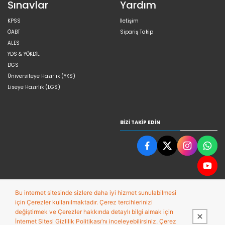
Sınavlar
Yardım
KPSS
İletişim
ÖABT
Sipariş Takip
ALES
YDS & YÖKDİL
DGS
Üniversiteye Hazırlık (YKS)
Liseye Hazırlık (LGS)
BIZI TAKIP EDIN
Bu internet sitesinde sizlere daha iyi hizmet sunulabilmesi
için Çerezler kullanılmaktadır. Çerez tercihlerinizi
değiştirmek ve Çerezler hakkında detaylı bilgi almak için
İnternet Sitesi Gizlilik Politikası’nı inceleyebilirsiniz. Çerez