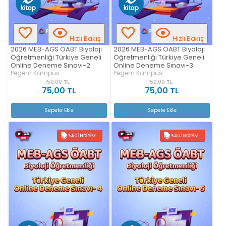
Hızlı Bakış
Hızlı Bakış
2026 MEB-AGS ÖABT Biyoloji
2026 MEB-AGS ÖABT Biyoloji
Öğretmenliği Türkiye Geneli
Öğretmenliği Türkiye Geneli
Online Deneme Sınavı-2
Online Deneme Sınavı-3
Pegem Kampüs
Pegem Kampüs
150,00 TL
150,00 TL
75,00 TL
75,00 TL
Sepete Ekle
Sepete Ekle
%50 İNDIRIM
%50 İNDIRIM