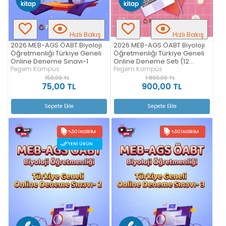
Hızlı Bakış
Hızlı Bakış
2026 MEB-AGS ÖABT Biyoloji
2026 MEB-AGS ÖABT Biyoloji
Öğretmenliği Türkiye Geneli
Öğretmenliği Türkiye Geneli
Online Deneme Sınavı-1
Online Deneme Seti (12
Pegem Kampüs
Deneme)
Pegem Kampüs
150,00 TL
1.800,00 TL
75,00 TL
900,00 TL
Sepete Ekle
Sepete Ekle
%50 İNDIRIM
%50 İNDIRIM
YENI ÜRÜN