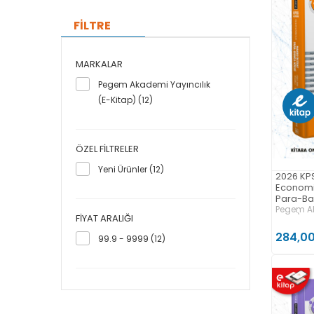
FİLTRE
MARKALAR
Pegem Akademi Yayıncılık
(E-Kitap) (12)
ÖZEL FILTRELER
Yeni Ürünler (12)
2026 KP
Economic
Para-Ba
Anlatıml
Pegem Ak
FIYAT ARALIĞI
Kitap)
284,00
99.9 - 9999 (12)