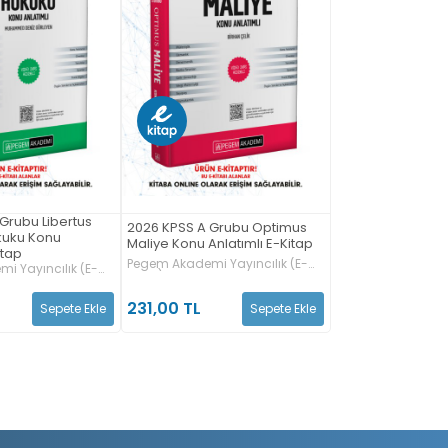
Grubu Libertus
2026 KPSS A Grubu Optimus
kuku Konu
Maliye Konu Anlatımlı E-Kitap
itap
Pegem Akademi Yayıncılık (E-
i Yayıncılık (E-
Kitap)
231,00 TL
Sepete Ekle
Sepete Ekle