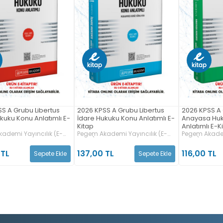
S A Grubu Libertus
2026 KPSS A Grubu Libertus
2026 KPSS A 
uku Konu Anlatımlı E-
İdare Hukuku Konu Anlatımlı E-
Anayasa Hu
Kitap
Anlatımlı E-K
ademi Yayıncılık (E-
Pegem Akademi Yayıncılık (E-
Pegem Akadem
Kitap)
Kitap)
 TL
137,00 TL
116,00 TL
Sepete Ekle
Sepete Ekle