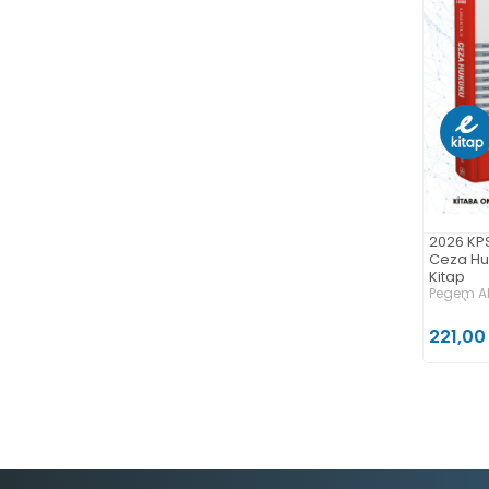
2026 KPS
Ceza Huk
Kitap
Pegem Ak
Kitap)
221,00