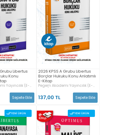
Grubu Libertus
2026 KPSS A Grubu Libertus
ukuku Konu
Borçlar Hukuku Konu Anlatımlı
itap
E-Kitap
i Yayıncılık (E-
Pegem Akademi Yayıncılık (E-
Kitap)
137,00 TL
Sepete Ekle
Sepete Ekle
YENI ÜRÜN
YENI ÜRÜN