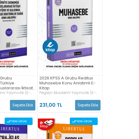
 Grubu
2026 KPSS A Grubu Reditus
Türkiye
Muhasebe Konu Anlatımlı E-
uslararası İktisat,
Kitap
lkınma, İktisadi
i Yayıncılık (E-
Pegem Akademi Yayıncılık (E-
Kitap)
rihi Konu Anlatımlı
231,00 TL
Sepete Ekle
Sepete Ekle
YENI ÜRÜN
YENI ÜRÜN