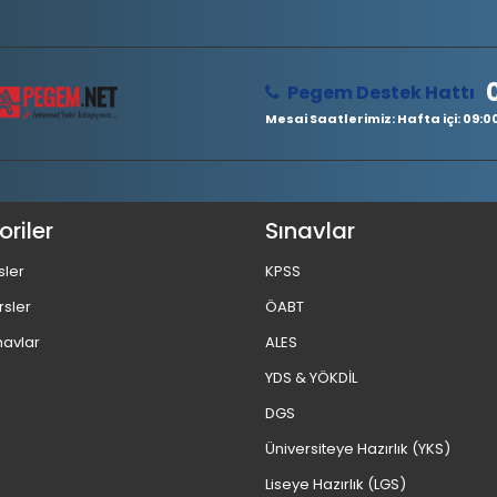
Pegem Destek Hattı
Mesai Saatlerimiz: Hafta içi: 09:00 
riler
Sınavlar
sler
KPSS
rsler
ÖABT
navlar
ALES
YDS & YÖKDİL
DGS
Üniversiteye Hazırlık (YKS)
Liseye Hazırlık (LGS)