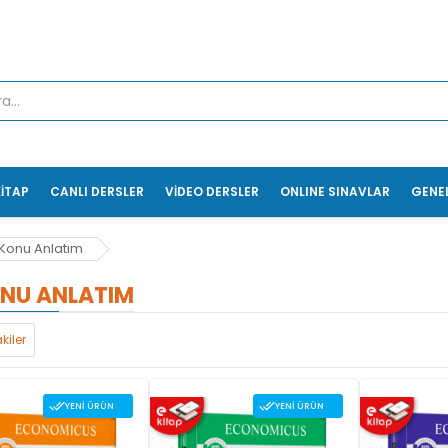
KİTAP
CANLI DERSLER
VİDEO DERSLER
ONLINE SINAVLAR
GENE
Konu Anlatım
NU ANLATIM
kiler
YENI ÜRÜN
YENI ÜRÜN