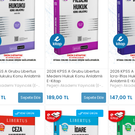
S A Grubu Libertus
2026 KPSS A Grubu Libertus
2026 KPSS A 
Hukuku Konu Anlatımlı
Medeni Hukuk Konu Anlatımlı
İcra-İflas H
E-Kitap
Anlatımlı E-K
ademi Yayıncılık (E-
Pegem Akademi Yayıncılık (E-
Pegem Akadem
Kitap)
Kitap)
 TL
189,00 TL
147,00 TL
Sepete Ekle
Sepete Ekle
YENI ÜRÜN
YENI ÜRÜN