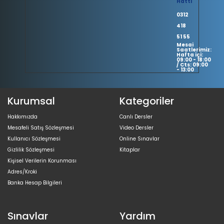
Hattı
0312
418
51 55
Mesai
Saatlerimiz:
Hafta içi:
09:00 - 18:00
/ Cts: 09:00
- 13:00
Kurumsal
Kategoriler
Hakkımızda
Canlı Dersler
Mesafeli Satış Sözleşmesi
Video Dersler
Kullanıcı Sözleşmesi
Online Sınavlar
Gizlilik Sözleşmesi
Kitaplar
Kişisel Verilerin Korunması
Adres/Kroki
Banka Hesap Bilgileri
Sınavlar
Yardım