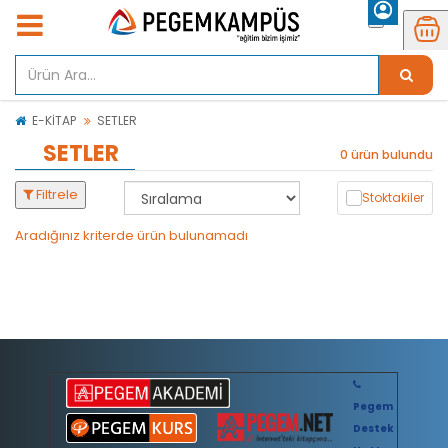
E-KİTAP
SETLER
SETLER
0 ürün bulundu
Filtrele
Stoktakiler
Aradığınız kriterde ürün bulunamadı
Pegem
Destek