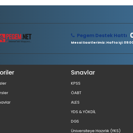
Pegem Destek Hattı
Mesai Saatlerimiz: Hafta içi: 09:00 
riler
Sınavlar
sler
KPSS
rsler
ÖABT
navlar
ALES
YDS & YÖKDİL
DGS
Üniversiteye Hazırlık (YKS)