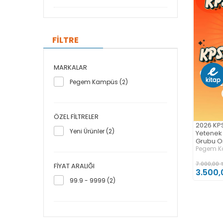
FİLTRE
MARKALAR
Pegem Kampüs (2)
ÖZEL FILTRELER
2026 KPS
Yeni Ürünler (2)
Yetenek 
Grubu On
Soru Çö
Pegem 
Ders)
7.000,00 
FIYAT ARALIĞI
3.500,
99.9 - 9999 (2)