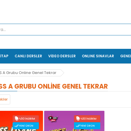
KİTAP
CANLI DERSLER
VİDEO DERSLER
ONLINE SINAVLAR
GENE
S A Grubu Online Genel Tekrar
SS A GRUBU ONLINE GENEL TEKRAR
kiler
%50 İNDIRIM
%50 İNDIRIM
YENI ÜRÜN
YENI ÜRÜN