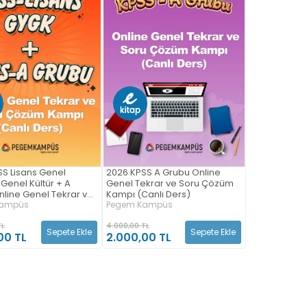
S Lisans Genel
2026 KPSS A Grubu Online
Genel Kültür + A
Genel Tekrar ve Soru Çözüm
line Genel Tekrar ve
Kampı (Canlı Ders)
züm Kampı (Canlı
Kampüs
Pegem Kampüs
TL
4.000,00 TL
Sepete Ekle
Sepete Ekle
00 TL
2.000,00 TL