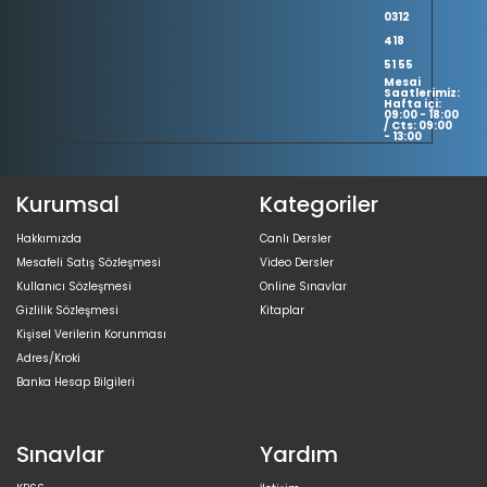
0312
418
51 55
Mesai
Saatlerimiz:
Hafta içi:
09:00 - 18:00
/ Cts: 09:00
- 13:00
Kurumsal
Kategoriler
Hakkımızda
Canlı Dersler
Mesafeli Satış Sözleşmesi
Video Dersler
Kullanıcı Sözleşmesi
Online Sınavlar
Gizlilik Sözleşmesi
Kitaplar
Kişisel Verilerin Korunması
Adres/Kroki
Banka Hesap Bilgileri
Sınavlar
Yardım