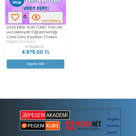
Hızlı Bakış
2026 MEB-AGS ÖABT Türk Dili
ve Edebiyatı Öğretmenliği
Canlı Ders Kayıtları (Video
Ders)
Pegem Kampüs
9.750,00 TL
4.875,00 TL
Sepete Ekle
Pegem
Destek
Hattı