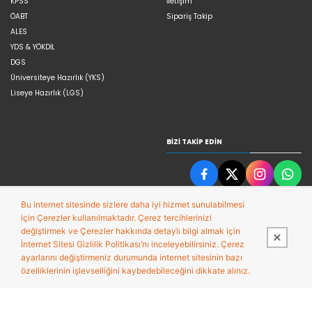
KPSS
İletişim
ÖABT
Sipariş Takip
ALES
YDS & YÖKDİL
DGS
Üniversiteye Hazırlık (YKS)
Liseye Hazırlık (LGS)
BIZI TAKIP EDIN
Bu internet sitesinde sizlere daha iyi hizmet sunulabilmesi
için Çerezler kullanılmaktadır. Çerez tercihlerinizi
değiştirmek ve Çerezler hakkında detaylı bilgi almak için
İnternet Sitesi Gizlilik Politikası’nı inceleyebilirsiniz. Çerez
ayarlarını değiştirmeniz durumunda internet sitesinin bazı
özelliklerinin işlevselliğini kaybedebileceğini dikkate alınız.
Bu site,
Entegre E-ticaret Sistemi ile hazırlanmıştır.
PobolEti®