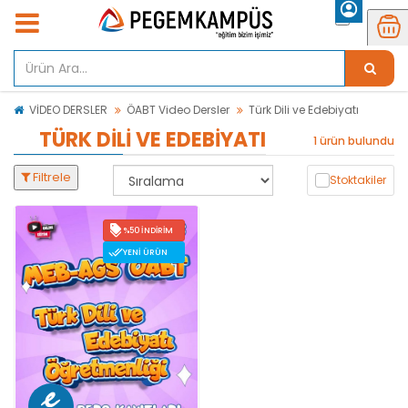
VİDEO DERSLER
ÖABT Video Dersler
Türk Dili ve Edebiyatı
TÜRK DILI VE EDEBIYATI
1 ürün bulundu
Filtrele
Stoktakiler
%50 İNDIRIM
YENI ÜRÜN