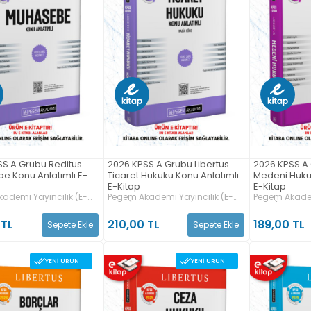
SS A Grubu Reditus
2026 KPSS A Grubu Libertus
2026 KPSS A 
e Konu Anlatımlı E-
Ticaret Hukuku Konu Anlatımlı
Medeni Hukuk
E-Kitap
E-Kitap
ademi Yayıncılık (E-
Pegem Akademi Yayıncılık (E-
Pegem Akadem
Kitap)
Kitap)
 TL
210,00 TL
189,00 TL
Sepete Ekle
Sepete Ekle
YENI ÜRÜN
YENI ÜRÜN