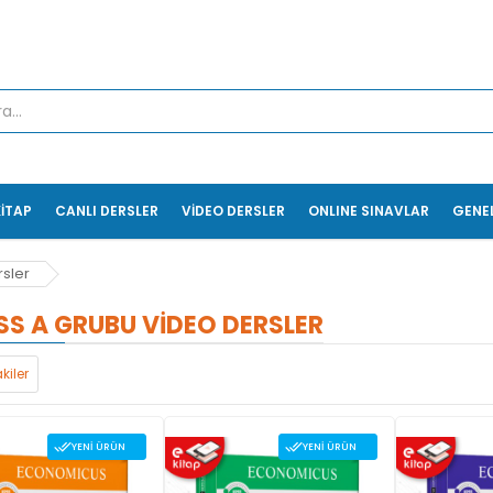
KİTAP
CANLI DERSLER
VİDEO DERSLER
ONLINE SINAVLAR
GENE
sler
SS A GRUBU VIDEO DERSLER
kiler
YENI ÜRÜN
YENI ÜRÜN