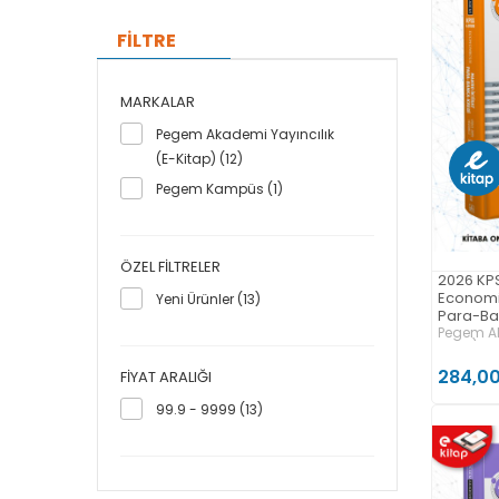
FİLTRE
MARKALAR
Pegem Akademi Yayıncılık
(E-Kitap) (12)
Pegem Kampüs (1)
ÖZEL FILTRELER
2026 KP
Economic
Yeni Ürünler (13)
Para-Ba
Anlatıml
Pegem Ak
Kitap)
284,00
FIYAT ARALIĞI
99.9 - 9999 (13)