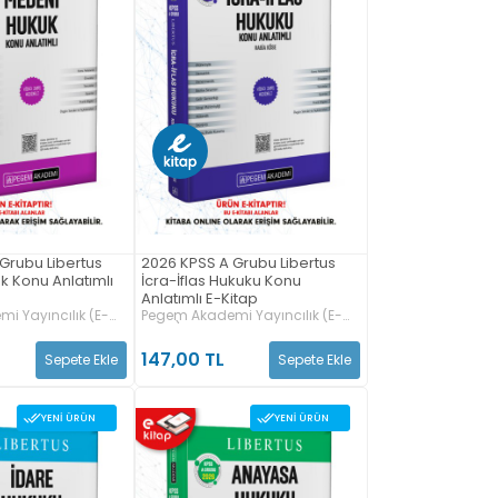
Grubu Libertus
2026 KPSS A Grubu Libertus
 Konu Anlatımlı
İcra-İflas Hukuku Konu
Anlatımlı E-Kitap
i Yayıncılık (E-
Pegem Akademi Yayıncılık (E-
Kitap)
147,00 TL
Sepete Ekle
Sepete Ekle
YENI ÜRÜN
YENI ÜRÜN