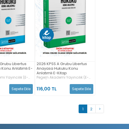
Grubu Libertus
2026 KPSS A Grubu Libertus
 Konu Anlatımlı E-
Anayasa Hukuku Konu
Anlatımlı E-Kitap
i Yayıncılık (E-
Pegem Akademi Yayıncılık (E-
Kitap)
116,00 TL
Sepete Ekle
Sepete Ekle
1
2
>