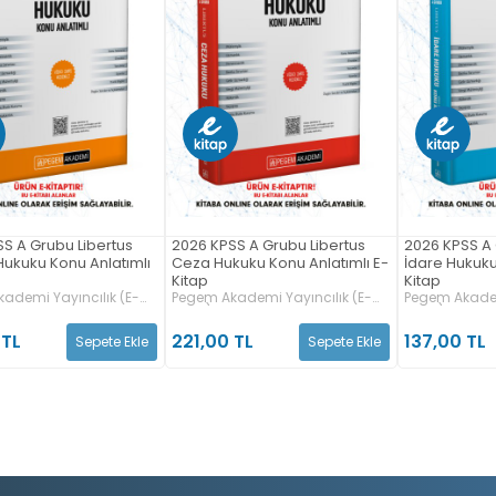
S A Grubu Libertus
2026 KPSS A Grubu Libertus
2026 KPSS A 
Hukuku Konu Anlatımlı
Ceza Hukuku Konu Anlatımlı E-
İdare Hukuku
Kitap
Kitap
ademi Yayıncılık (E-
Pegem Akademi Yayıncılık (E-
Pegem Akadem
Kitap)
Kitap)
 TL
221,00 TL
137,00 TL
Sepete Ekle
Sepete Ekle