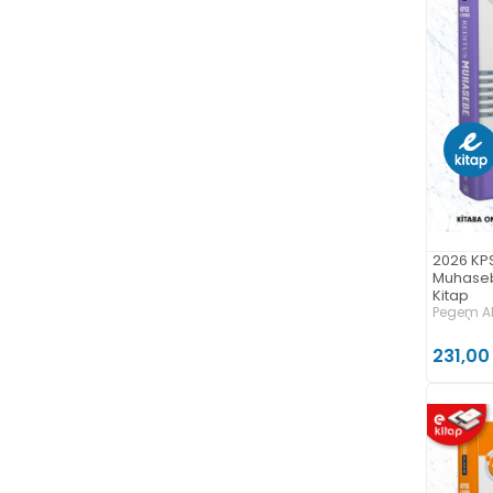
2026 KP
Muhaseb
Kitap
Pegem Ak
Kitap)
231,00