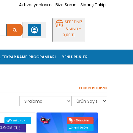
Aktivasyonlarım
Bize Sorun
Sipariş Takip
SEPETİNİZ
0 ürün -
0,00 TL
L TEKRAR KAMP PROGRAMLARI
YENİ ÜRÜNLER
13 ürün bulundu
YENI ÜRÜN
%50 İNDIRIM
YENI ÜRÜN