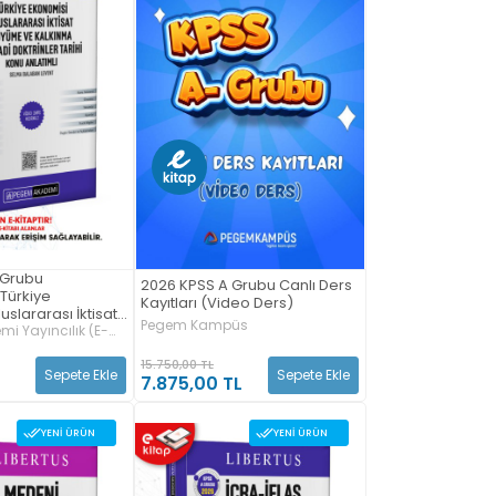
 Grubu
2026 KPSS A Grubu Canlı Ders
Türkiye
Kayıtları (Video Ders)
uslararası İktisat,
Pegem Kampüs
lkınma, İktisadi
i Yayıncılık (E-
rihi Konu Anlatımlı
15.750,00 TL
Sepete Ekle
Sepete Ekle
7.875,00 TL
YENI ÜRÜN
YENI ÜRÜN