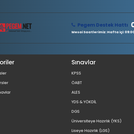
Pegem Destek Hattı
Mesai Saatlerimiz: Hafta içi: 09:00 
riler
Sınavlar
sler
KPSS
rsler
ÖABT
navlar
ALES
YDS & YÖKDİL
DGS
Üniversiteye Hazırlık (YKS)
Liseye Hazırlık (LGS)