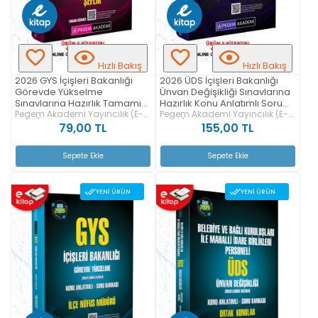
Hızlı Bakış
Hızlı Bakış
2026 GYS İçişleri Bakanlığı
2026 ÜDS İçişleri Bakanlığı
Görevde Yükselme
Ünvan Değişikliği Sınavlarına
Sınavlarına Hazırlık Tamamı
Hazırlık Konu Anlatımlı Soru
Çözümlü 5 Deneme Şeflik E-
Pegem Akademi Yayıncılık (E-
Bankası Tüm Ünvanlar İçin
Pegem Akademi Yayıncılık (E-
Kitap)
Kitap)
Kitap
Ortak Konular E-Kitap
79,00 TL
155,00 TL
Sepete Ekle
Sepete Ekle
YENI ÜRÜN
YENI ÜRÜN