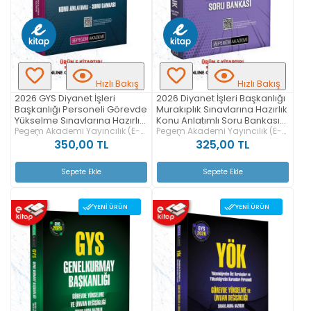
Hızlı Bakış
Hızlı Bakış
2026 GYS Diyanet İşleri
2026 Diyanet İşleri Başkanlığı
Başkanlığı Personeli Görevde
Murakıplık Sınavlarına Hazırlık
Yükselme Sınavlarına Hazırlık
Konu Anlatımlı Soru Bankası
Konu Anlatımlı Soru Bankası
Pegem Akademi Yayıncılık (E-
E-Kitap
Pegem Akademi Yayıncılık (E-
Kitap)
Kitap)
E-Kitap
350,00 TL
325,00 TL
Sepete Ekle
Sepete Ekle
YENI ÜRÜN
YENI ÜRÜN