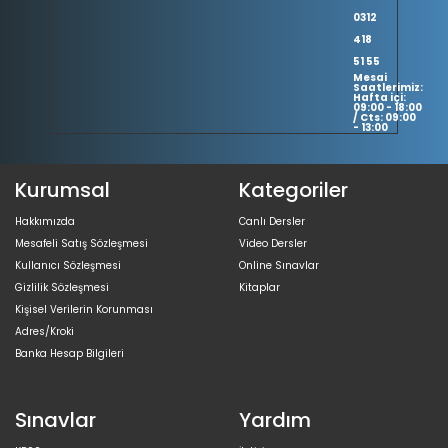
0312
418
51 55
Mesai
Saatlerimiz:
Hafta içi:
09:00 - 18:00
/ Cts: 09:00
- 13:00
Kurumsal
Kategoriler
Hakkımızda
Canlı Dersler
Mesafeli Satış Sözleşmesi
Video Dersler
Kullanıcı Sözleşmesi
Online Sınavlar
Gizlilik Sözleşmesi
Kitaplar
Kişisel Verilerin Korunması
Adres/Kroki
Banka Hesap Bilgileri
Sınavlar
Yardım