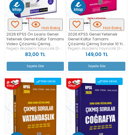
Hızlı Bakış
Hızlı Bakış
2026 KPSS Ön Lisans Genel
2026 KPSS Genel Yetenek
Yetenek Genel Kültür Tamamı
Genel Kültür Tamamı
Video Çözümlü Çıkmış
Çözümlü Çıkmış Sorular 10 Yıl
Sorular 5 Yıl (e-kitap)
Pegem Akademi Yayıncılık (E-
E-Kitap
Pegem Akademi Yayıncılık (E-
Kitap)
Kitap)
83,00 TL
149,00 TL
Sepete Ekle
Sepete Ekle
YENI ÜRÜN
YENI ÜRÜN