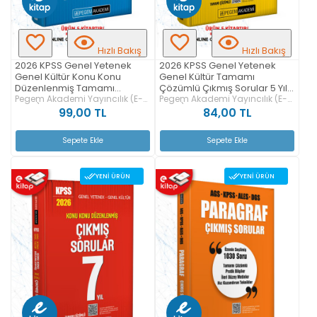
Hızlı Bakış
Hızlı Bakış
2026 KPSS Genel Yetenek
2026 KPSS Genel Yetenek
Genel Kültür Konu Konu
Genel Kültür Tamamı
Düzenlenmiş Tamamı
Çözümlü Çıkmış Sorular 5 Yıl
Çözümlü Çıkmış Sorular
Pegem Akademi Yayıncılık (E-
E-Kitap
Pegem Akademi Yayıncılık (E-
Kitap)
Kitap)
TÜRKÇE E-Kitap
99,00 TL
84,00 TL
Sepete Ekle
Sepete Ekle
YENI ÜRÜN
YENI ÜRÜN