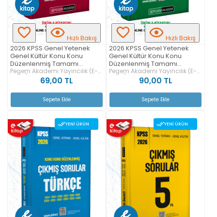
Hızlı Bakış
Hızlı Bakış
2026 KPSS Genel Yetenek
2026 KPSS Genel Yetenek
Genel Kültür Konu Konu
Genel Kültür Konu Konu
Düzenlenmiş Tamamı
Düzenlenmiş Tamamı
Çözümlü Çıkmış Sorular
Pegem Akademi Yayıncılık (E-
Çözümlü Çıkmış Sorular
Pegem Akademi Yayıncılık (E-
Kitap)
Kitap)
TARİH E-Kitap
MATEMATİK-GEOMETRİ E-
69,00 TL
90,00 TL
Kitap
Sepete Ekle
Sepete Ekle
YENI ÜRÜN
YENI ÜRÜN