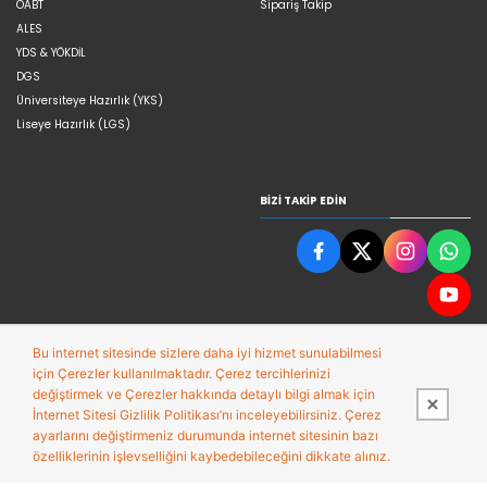
ÖABT
Sipariş Takip
ALES
YDS & YÖKDİL
DGS
Üniversiteye Hazırlık (YKS)
Liseye Hazırlık (LGS)
BIZI TAKIP EDIN
Bu internet sitesinde sizlere daha iyi hizmet sunulabilmesi
için Çerezler kullanılmaktadır. Çerez tercihlerinizi
değiştirmek ve Çerezler hakkında detaylı bilgi almak için
İnternet Sitesi Gizlilik Politikası’nı inceleyebilirsiniz. Çerez
ayarlarını değiştirmeniz durumunda internet sitesinin bazı
özelliklerinin işlevselliğini kaybedebileceğini dikkate alınız.
Bu site,
Entegre E-ticaret Sistemi ile hazırlanmıştır.
PobolEti®