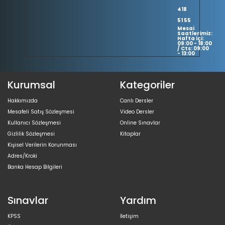
418
51 55
Mesai
Saatlerimiz:
Hafta içi:
09:00 - 18:00
/ Cts: 09:00
- 13:00
Kurumsal
Kategoriler
Hakkımızda
Canlı Dersler
Mesafeli Satış Sözleşmesi
Video Dersler
Kullanıcı Sözleşmesi
Online Sınavlar
Gizlilik Sözleşmesi
Kitaplar
Kişisel Verilerin Korunması
Adres/Kroki
Banka Hesap Bilgileri
Sınavlar
Yardım
KPSS
İletişim