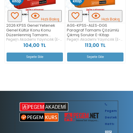
Hızlı Bakış
Hızlı Bakış
2026 KPSS Genel Yetenek
AGS-KPSS-ALES-DGS
Genel Kültür Konu Konu
Paragraf Tamamı Çözümlü
Düzenlenmiş Tamamı
Çıkmış Sorular E-Kitap
Çözümlü Çıkmış Sorular 7 Yıl
Pegem Akademi Yayıncılık (E-
Pegem Akademi Yayıncılık (E-
Kitap)
Kitap)
E-Kitap
104,00 TL
113,00 TL
Sepete Ekle
Sepete Ekle
Pegem
Destek
Hattı
0312