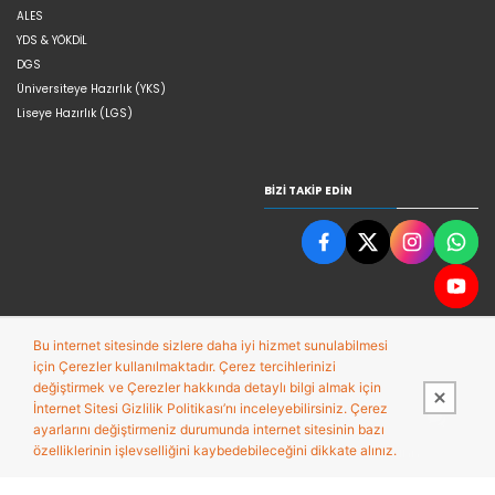
ALES
YDS & YÖKDİL
DGS
Üniversiteye Hazırlık (YKS)
Liseye Hazırlık (LGS)
BIZI TAKIP EDIN
Bu internet sitesinde sizlere daha iyi hizmet sunulabilmesi
için Çerezler kullanılmaktadır. Çerez tercihlerinizi
değiştirmek ve Çerezler hakkında detaylı bilgi almak için
İnternet Sitesi Gizlilik Politikası’nı inceleyebilirsiniz. Çerez
ayarlarını değiştirmeniz durumunda internet sitesinin bazı
Bu site,
Entegre E-ticaret Sistemi ile hazırlanmıştır.
özelliklerinin işlevselliğini kaybedebileceğini dikkate alınız.
PobolEti®