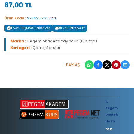
87,00 TL
Ürün Kodu :
9786256135727E
Fiyatı Düşünce Haber Ver
Ürünü Tavsiye Et
Marka :
Pegem Akademi Yayıncılık (E-Kitap)
Kategori :
Çıkmış Sorular
PAYLAŞ :
Pegem
Destek
Hattı
0312