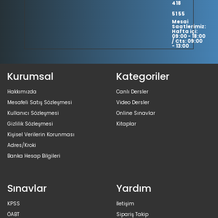
418
51 55
Mesai
Saatlerimiz:
Hafta içi:
09:00 - 18:00
/ Cts: 09:00
- 13:00
Kurumsal
Kategoriler
Hakkımızda
Canlı Dersler
Mesafeli Satış Sözleşmesi
Video Dersler
Kullanıcı Sözleşmesi
Online Sınavlar
Gizlilik Sözleşmesi
Kitaplar
Kişisel Verilerin Korunması
Adres/Kroki
Banka Hesap Bilgileri
Sınavlar
Yardım
KPSS
İletişim
ÖABT
Sipariş Takip