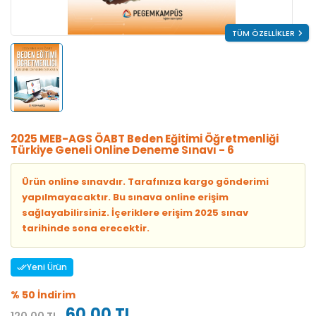
TÜM ÖZELLİKLER
2025 MEB-AGS ÖABT Beden Eğitimi Öğretmenliği
Türkiye Geneli Online Deneme Sınavı - 6
Ürün online sınavdır. Tarafınıza kargo gönderimi
yapılmayacaktır. Bu sınava online erişim
sağlayabilirsiniz. İçeriklere erişim 2025 sınav
tarihinde sona erecektir.
Yeni Ürün
% 50 İndirim
60,00 TL