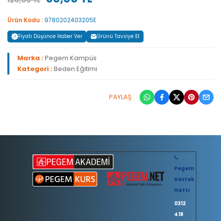
120,00 TL
Ürün Kodu :
9780202403205E
Fiyatı Düşünce Haber Ver
Ürünü Tavsiye Et
Marka :
Pegem Kampüs
Kategori :
Beden Eğitimi
PAYLAŞ :
Pegem
Destek
Hattı
0312
418