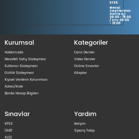
51 55
Mesai
Saatlerimiz:
Hafta içi:
09:00 - 18:00
/ Cts: 09:00
- 13:00
Kurumsal
Kategoriler
Hakkımızda
Canlı Dersler
Mesafeli Satış Sözleşmesi
Video Dersler
Kullanıcı Sözleşmesi
Online Sınavlar
Gizlilik Sözleşmesi
Kitaplar
Kişisel Verilerin Korunması
Adres/Kroki
Banka Hesap Bilgileri
Sınavlar
Yardım
KPSS
İletişim
ÖABT
Sipariş Takip
ALES