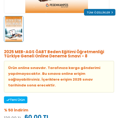
TÜM ÖZELLİKLER
2025 MEB-AGS ÖABT Beden Eğitimi Öğretmenliği
Türkiye Geneli Online Deneme Sınavı - 8
Ürün online sınavdır. Tarafınıza kargo gönderimi
yapılmayacaktır. Bu sınava online erişim
sağlayabilirsiniz. İçeriklere erişim 2025 sınav
tarihinde sona erecektir.
Yeni Ürün
% 50 İndirim
60,00 TL