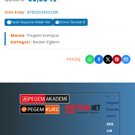
120,00 TL
Ürün Kodu :
9780202403229E
Fiyatı Düşünce Haber Ver
Ürünü Tavsiye Et
Marka :
Pegem Kampüs
Kategori :
Beden Eğitimi
PAYLAŞ :
Pegem
Destek
Hattı
0312
418