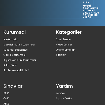
51 55
Mesai
Saatlerimiz:
Hafta içi:
09:00 - 18:00
/ Cts: 09:00
- 13:00
Kurumsal
Kategoriler
Hakkımızda
Canlı Dersler
Mesafeli Satış Sözleşmesi
Video Dersler
Kullanıcı Sözleşmesi
Online Sınavlar
Gizlilik Sözleşmesi
Kitaplar
Kişisel Verilerin Korunması
Adres/Kroki
Banka Hesap Bilgileri
Sınavlar
Yardım
KPSS
İletişim
ÖABT
Sipariş Takip
ALES