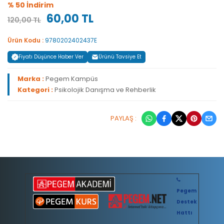
% 50 İndirim
60,00 TL
120,00 TL
Ürün Kodu :
9780202402437E
Fiyatı Düşünce Haber Ver
Ürünü Tavsiye Et
Marka :
Pegem Kampüs
Kategori :
Psikolojik Danışma ve Rehberlik
PAYLAŞ :
Pegem
Destek
Hattı