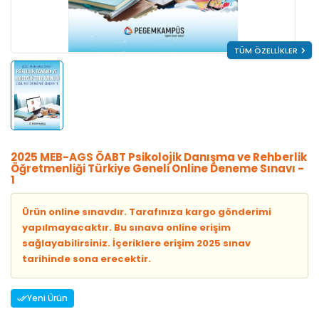
TÜM ÖZELLİKLER
2025 MEB-AGS ÖABT Psikolojik Danışma ve Rehberlik
Öğretmenliği Türkiye Geneli Online Deneme Sınavı -
1
Ürün online sınavdır. Tarafınıza kargo gönderimi
yapılmayacaktır. Bu sınava online erişim
sağlayabilirsiniz. İçeriklere erişim 2025 sınav
tarihinde sona erecektir.
Yeni Ürün