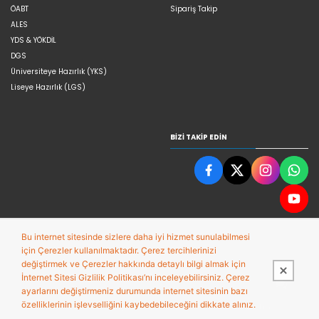
ÖABT
Sipariş Takip
ALES
YDS & YÖKDİL
DGS
Üniversiteye Hazırlık (YKS)
Liseye Hazırlık (LGS)
BIZI TAKIP EDIN
Bu internet sitesinde sizlere daha iyi hizmet sunulabilmesi
için Çerezler kullanılmaktadır. Çerez tercihlerinizi
değiştirmek ve Çerezler hakkında detaylı bilgi almak için
İnternet Sitesi Gizlilik Politikası’nı inceleyebilirsiniz. Çerez
ayarlarını değiştirmeniz durumunda internet sitesinin bazı
özelliklerinin işlevselliğini kaybedebileceğini dikkate alınız.
Bu site,
Entegre E-ticaret Sistemi ile hazırlanmıştır.
PobolEti®