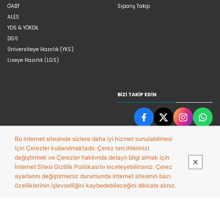
ÖABT
Sipariş Takip
ALES
YDS & YÖKDİL
DGS
Üniversiteye Hazırlık (YKS)
Liseye Hazırlık (LGS)
BIZI TAKIP EDIN
Bu internet sitesinde sizlere daha iyi hizmet sunulabilmesi
için Çerezler kullanılmaktadır. Çerez tercihlerinizi
değiştirmek ve Çerezler hakkında detaylı bilgi almak için
İnternet Sitesi Gizlilik Politikası’nı inceleyebilirsiniz. Çerez
ayarlarını değiştirmeniz durumunda internet sitesinin bazı
özelliklerinin işlevselliğini kaybedebileceğini dikkate alınız.
Bu site,
Entegre E-ticaret Sistemi ile hazırlanmıştır.
PobolEti®