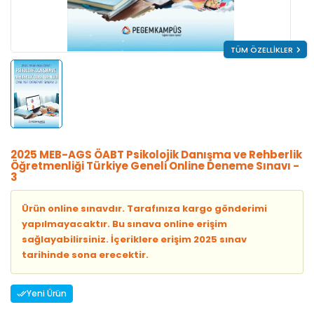
TÜM ÖZELLİKLER
2025 MEB-AGS ÖABT Psikolojik Danışma ve Rehberlik
Öğretmenliği Türkiye Geneli Online Deneme Sınavı -
3
Ürün online sınavdır. Tarafınıza kargo gönderimi
yapılmayacaktır. Bu sınava online erişim
sağlayabilirsiniz. İçeriklere erişim 2025 sınav
tarihinde sona erecektir.
Yeni Ürün