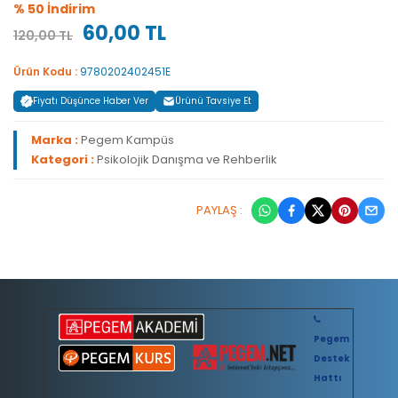
% 50 İndirim
60,00 TL
120,00 TL
Ürün Kodu :
9780202402451E
Fiyatı Düşünce Haber Ver
Ürünü Tavsiye Et
Marka :
Pegem Kampüs
Kategori :
Psikolojik Danışma ve Rehberlik
PAYLAŞ :
Pegem
Destek
Hattı