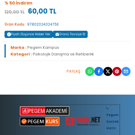
% 50 İndirim
60,00 TL
120,00 TL
Ürün Kodu :
9780202402475E
Fiyatı Düşünce Haber Ver
Ürünü Tavsiye Et
Marka :
Pegem Kampüs
Kategori :
Psikolojik Danışma ve Rehberlik
PAYLAŞ :
Pegem
Destek
Hattı