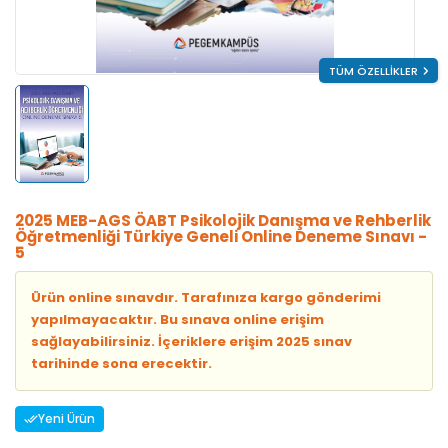
TÜM ÖZELLİKLER
2025 MEB-AGS ÖABT Psikolojik Danışma ve Rehberlik
Öğretmenliği Türkiye Geneli Online Deneme Sınavı -
5
Ürün online sınavdır. Tarafınıza kargo gönderimi
yapılmayacaktır. Bu sınava online erişim
sağlayabilirsiniz. İçeriklere erişim 2025 sınav
tarihinde sona erecektir.
Yeni Ürün