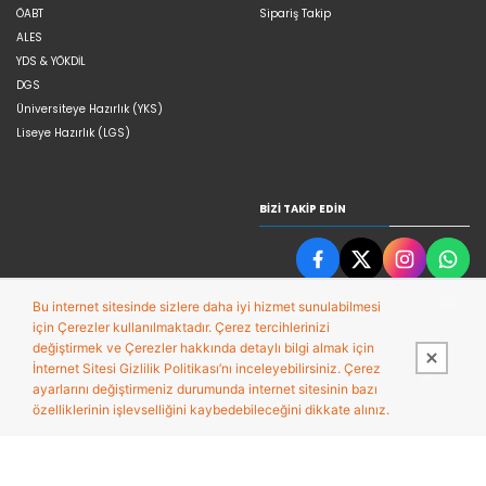
ÖABT
Sipariş Takip
ALES
YDS & YÖKDİL
DGS
Üniversiteye Hazırlık (YKS)
Liseye Hazırlık (LGS)
BIZI TAKIP EDIN
Bu internet sitesinde sizlere daha iyi hizmet sunulabilmesi
için Çerezler kullanılmaktadır. Çerez tercihlerinizi
değiştirmek ve Çerezler hakkında detaylı bilgi almak için
İnternet Sitesi Gizlilik Politikası’nı inceleyebilirsiniz. Çerez
ayarlarını değiştirmeniz durumunda internet sitesinin bazı
özelliklerinin işlevselliğini kaybedebileceğini dikkate alınız.
Bu site,
Entegre E-ticaret Sistemi ile hazırlanmıştır.
PobolEti®