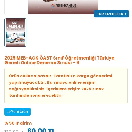
TÜM ÖZELLİKLER
2025 MEB-AGS ÖABT Sınıf Öğretmenliği Türkiye
Geneli Online Deneme Sınavı - 9
Ürün online sınavdır. Tarafınıza kargo gönderimi
yapılmayacaktır. Bu sınava online erişim
sağlayabilirsiniz. İçeriklere erişim 2025 sınav
tarihinde sona erecektir.
Yeni Ürün
% 50 İndirim
60,00 TL