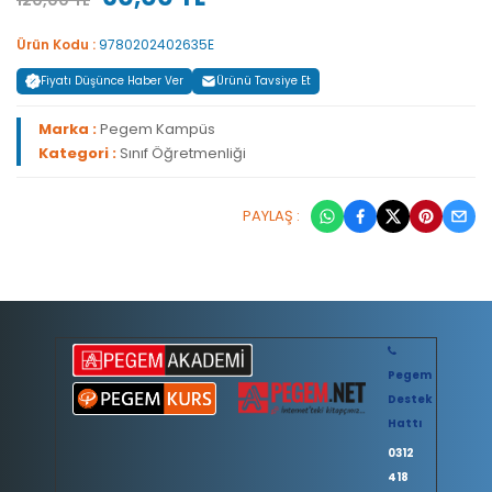
120,00 TL
Ürün Kodu :
9780202402635E
Fiyatı Düşünce Haber Ver
Ürünü Tavsiye Et
Marka :
Pegem Kampüs
Kategori :
Sınıf Öğretmenliği
PAYLAŞ :
Pegem
Destek
Hattı
0312
418