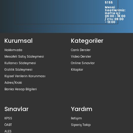
51 55
Mesai
Saatlerimiz:
Hafta içi:
09:00 - 18:00
/ Cts: 09:00
- 13:00
Kurumsal
Kategoriler
Hakkımızda
Canlı Dersler
Mesafeli Satış Sözleşmesi
Video Dersler
Kullanıcı Sözleşmesi
Online Sınavlar
Gizlilik Sözleşmesi
Kitaplar
Kişisel Verilerin Korunması
Adres/Kroki
Banka Hesap Bilgileri
Sınavlar
Yardım
KPSS
İletişim
ÖABT
Sipariş Takip
ALES