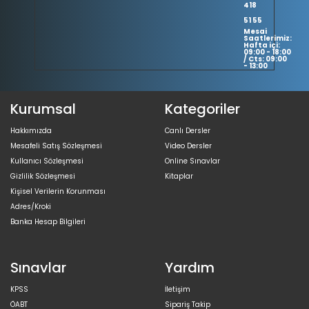
418
51 55
Mesai
Saatlerimiz:
Hafta içi:
09:00 - 18:00
/ Cts: 09:00
- 13:00
Kurumsal
Kategoriler
Hakkımızda
Canlı Dersler
Mesafeli Satış Sözleşmesi
Video Dersler
Kullanıcı Sözleşmesi
Online Sınavlar
Gizlilik Sözleşmesi
Kitaplar
Kişisel Verilerin Korunması
Adres/Kroki
Banka Hesap Bilgileri
Sınavlar
Yardım
KPSS
İletişim
ÖABT
Sipariş Takip