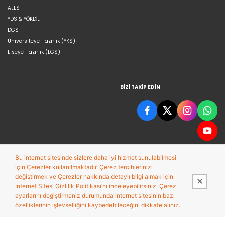
ALES
YDS & YÖKDİL
DGS
Üniversiteye Hazırlık (YKS)
Liseye Hazırlık (LGS)
BIZI TAKIP EDIN
Bu internet sitesinde sizlere daha iyi hizmet sunulabilmesi
için Çerezler kullanılmaktadır. Çerez tercihlerinizi
değiştirmek ve Çerezler hakkında detaylı bilgi almak için
İnternet Sitesi Gizlilik Politikası’nı inceleyebilirsiniz. Çerez
ayarlarını değiştirmeniz durumunda internet sitesinin bazı
Bu site,
Entegre E-ticaret Sistemi ile hazırlanmıştır.
özelliklerinin işlevselliğini kaybedebileceğini dikkate alınız.
PobolEti®