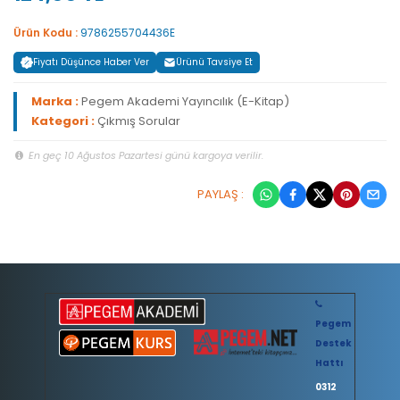
Ürün Kodu :
9786255704436E
Fiyatı Düşünce Haber Ver
Ürünü Tavsiye Et
Marka :
Pegem Akademi Yayıncılık (E-Kitap)
Kategori :
Çıkmış Sorular
En geç 10 Ağustos Pazartesi günü kargoya verilir.
PAYLAŞ :
Pegem
Destek
Hattı
0312