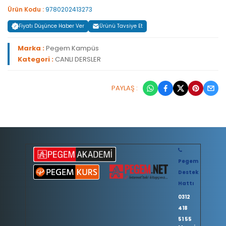
Ürün Kodu :
9780202413273
Fiyatı Düşünce Haber Ver
Ürünü Tavsiye Et
Marka :
Pegem Kampüs
Kategori :
CANLI DERSLER
PAYLAŞ :
Pegem
Destek
Hattı
0312
418
51 55