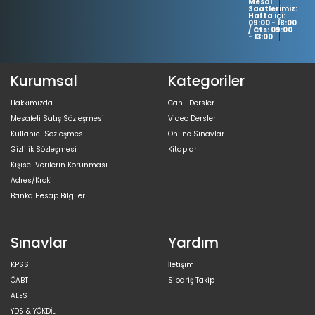
Mesai
Saatlerimiz:
Hafta içi:
09:00 - 18:00
/ Cts: 09:00
- 13:00
Kurumsal
Kategoriler
Hakkımızda
Canlı Dersler
Mesafeli Satış Sözleşmesi
Video Dersler
Kullanıcı Sözleşmesi
Online Sınavlar
Gizlilik Sözleşmesi
Kitaplar
Kişisel Verilerin Korunması
Adres/Kroki
Banka Hesap Bilgileri
Sınavlar
Yardım
KPSS
İletişim
ÖABT
Sipariş Takip
ALES
YDS & YÖKDİL