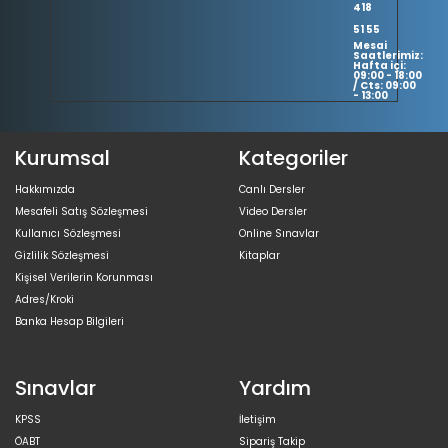
418
51 55
Mesai
Saatlerimiz:
Hafta içi:
09:00 - 18:00
/ Cts: 09:00
- 13:00
Kurumsal
Kategoriler
Hakkımızda
Canlı Dersler
Mesafeli Satış Sözleşmesi
Video Dersler
Kullanıcı Sözleşmesi
Online Sınavlar
Gizlilik Sözleşmesi
Kitaplar
Kişisel Verilerin Korunması
Adres/Kroki
Banka Hesap Bilgileri
Sınavlar
Yardım
KPSS
İletişim
ÖABT
Sipariş Takip