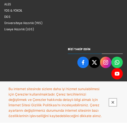
ALES
YDS & YÖKDİL
DGS
Üniversiteye Hazırlık (YKS)
Liseye Hazırlık (LGS)
BIZI TAKIP EDIN
Bu internet sitesinde sizlere daha iyi hizmet sunulabilmesi
için Çerezler kullanılmaktadır. Çerez tercihlerinizi
değiştirmek ve Çerezler hakkında detaylı bilgi almak için
İnternet Sitesi Gizlilik Politikası’nı inceleyebilirsiniz. Çerez
ayarlarını değiştirmeniz durumunda internet sitesinin bazı
Bu site,
Entegre E-ticaret Sistemi ile hazırlanmıştır.
özelliklerinin işlevselliğini kaybedebileceğini dikkate alınız.
PobolEti®