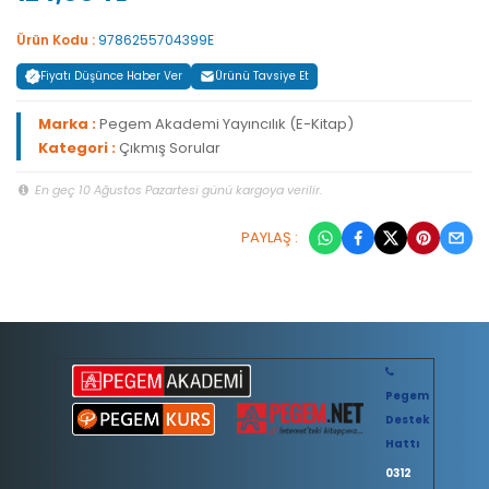
Ürün Kodu :
9786255704399E
Fiyatı Düşünce Haber Ver
Ürünü Tavsiye Et
Marka :
Pegem Akademi Yayıncılık (E-Kitap)
Kategori :
Çıkmış Sorular
En geç 10 Ağustos Pazartesi günü kargoya verilir.
PAYLAŞ :
Pegem
Destek
Hattı
0312