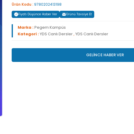
Ürün Kodu :
9780202413198
Fiyatı Düşünce Haber Ver
Ürünü Tavsiye Et
Marka :
Pegem Kampüs
Kategori :
YDS Canlı Dersler
,
YDS Canlı Dersler
GELİNCE HABER VER