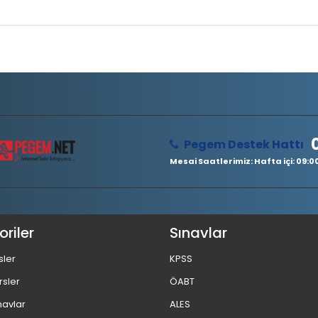
Pegem Destek Hattı
Mesai Saatlerimiz: Hafta içi: 09:00 
riler
Sınavlar
sler
KPSS
rsler
ÖABT
navlar
ALES